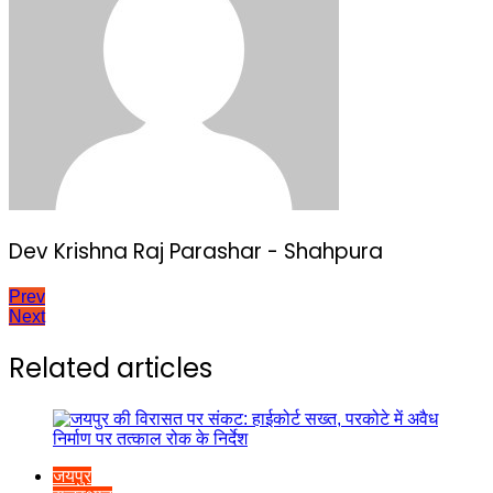
Dev Krishna Raj Parashar - Shahpura
Post
Prev
Next
navigation
Related articles
जयपुर