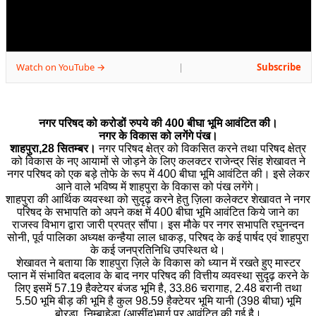
Watch on YouTube →
Subscribe
|
नगर परिषद को करोडों रुपये की 400 बीघा भूमि आवंटित की।
नगर के विकास को लगेंगे पंख।
शाहपुरा,28 सितम्बर।
नगर परिषद क्षेत्र को विकसित करने तथा परिषद क्षेत्र
को विकास के नए आयामों से जोड़ने के लिए कलक्टर राजेन्द्र सिंह शेखावत ने
नगर परिषद को एक बड़े तोफे के रूप में 400 बीघा भूमि आवंटित की। इसे लेकर
आने वाले भविष्य में शाहपुरा के विकास को पंख लगेंगे।
शाहपुरा की आर्थिक व्यवस्था को सुदृढ़ करने हेतु ज़िला कलेक्टर शेखावत ने नगर
परिषद के सभापति को अपने कक्ष में 400 बीघा भूमि आवंटित किये जाने का
राजस्व विभाग द्वारा जारी प्रपत्र सौंपा। इस मौके पर नगर सभापति रघुनन्दन
सोनी, पूर्व पालिका अध्यक्ष कन्हैया लाल धाकड़, परिषद के कई पार्षद एवं शाहपुरा
के कई जनप्रतिनिधि उपस्थित थे।
शेखावत ने बताया कि शाहपुरा ज़िले के विकास को ध्यान में रखते हुए मास्टर
प्लान में संभावित बदलाव के बाद नगर परिषद की वित्तीय व्यवस्था सुदृढ़ करने के
लिए इसमें 57.19 हैक्टेयर बंजड भूमि है, 33.86 चरागाह, 2.48 बरानी तथा
5.50 भूमि बीड़ की भूमि है कुल 98.59 हैक्टेयर भूमि यानी (398 बीघा) भूमि
बोरड़ा, निम्बाहेड़ा (आसींद)मार्ग पर आवंटित की गई है।