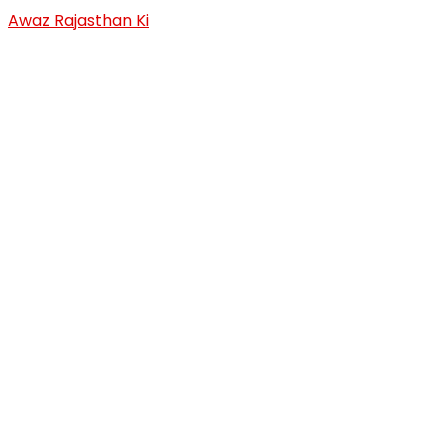
Skip
Awaz Rajasthan Ki
to
content