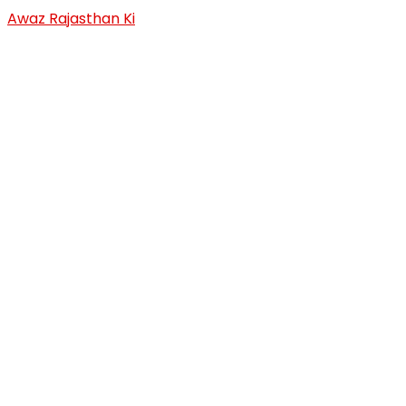
Skip
Awaz Rajasthan Ki
to
content