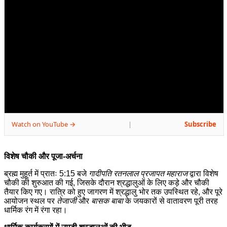
Watch on YouTube →
Subscribe
|
विशेष चौकी और पूजा-अर्चना
ब्रह्म मुहूर्त में प्रातः 5:15 बजे
गादीपति रतनलाल प्रजापत महाराज
द्वारा विशेष
चौकी की शुरुआत की गई, जिसके दौरान श्रद्धालुओं के लिए कड़े और चौकी
तैयार किए गए। रात्रि को हुए जागरण में श्रद्धालु भोर तक उपस्थित रहे, और पूरे
आयोजन स्थल पर
तेजाजी
और
बासक बाबा
के जयकारों से वातावरण पूरी तरह
धार्मिक रंग में रंगा रहा।