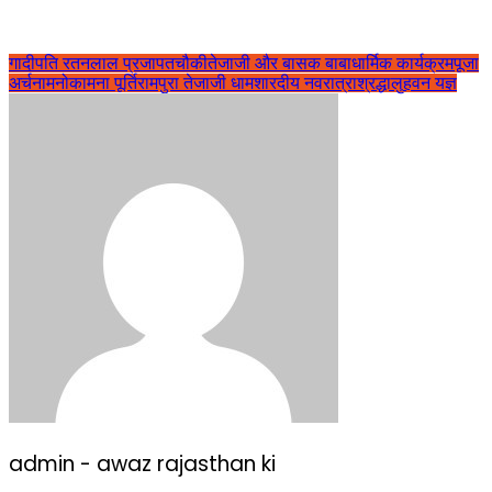
गादीपति रतनलाल प्रजापत
चौकी
तेजाजी और बासक बाबा
धार्मिक कार्यक्रम
पूजा
अर्चना
मनोकामना पूर्ति
रामपुरा तेजाजी धाम
शारदीय नवरात्रा
श्रद्धालु
हवन यज्ञ
admin - awaz rajasthan ki