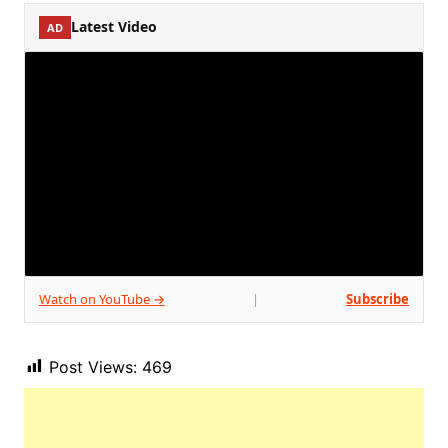
Latest Video
AD
Watch on YouTube →
Subscribe
|
Post Views:
469