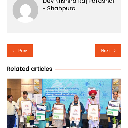
Dev Krishna Raj Parashar
- Shahpura
Post
Prev
Next
navigation
Related articles