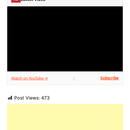
Watch on YouTube →
Subscribe
|
Post Views:
473