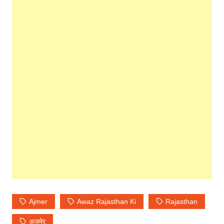
Ajmer
Awaz Rajasthan Ki
Rajasthan
अजमेर