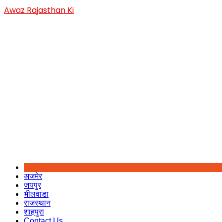
Skip
Awaz Rajasthan Ki
to
content
अजमेर
जयपुर
भीलवाडा
राजस्थान
शाहपुरा
Contact Us