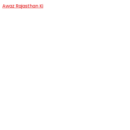
Skip
Awaz Rajasthan Ki
to
content