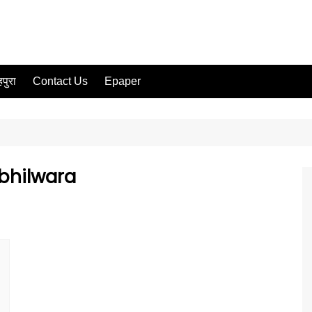
पुरा
Contact Us
Epaper
bhilwara