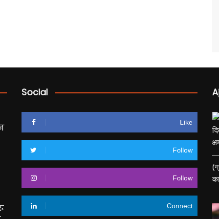
Social
A
Like
धन
Follow
Follow
Connect
रू