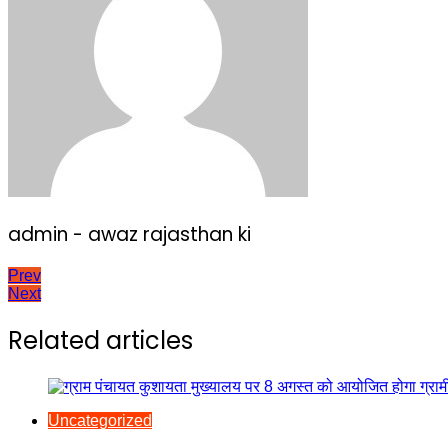
admin - awaz rajasthan ki
Post
Prev
Next
navigation
Related articles
Uncategorized