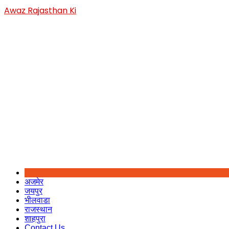
Skip
Awaz Rajasthan Ki
to
content
अजमेर
जयपुर
भीलवाडा
राजस्थान
शाहपुरा
Contact Us