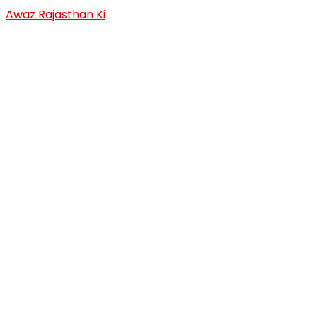
Skip
Awaz Rajasthan Ki
to
content