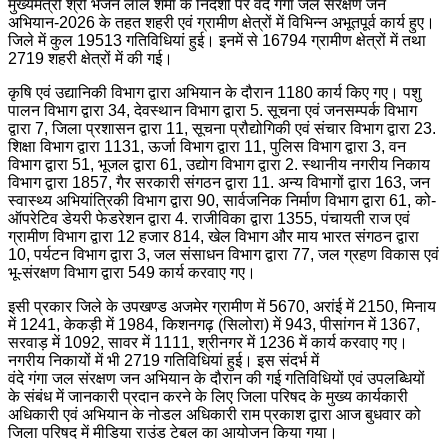
मुख्यमंत्री श्री भजन लाल शर्मा के निर्देशों पर वंदे गंगा जल संरक्षण जन
अभियान-2026 के तहत शहरी एवं ग्रामीण क्षेत्रों में विभिन्न अभूतपूर्व कार्य हुए।
जिले में कुल 19513 गतिविधियां हुई। इनमें से 16794 ग्रामीण क्षेत्रों में तथा
2719 शहरी क्षेत्रों में की गई।
कृषि एवं उद्यानिकी विभाग द्वारा अभियान के दौरान 1180 कार्य किए गए। पशु
पालन विभाग द्वारा 34, देवस्थान विभाग द्वारा 5. सूचना एवं जनसम्पर्क विभाग
द्वारा 7, जिला प्रशासन द्वारा 11, सूचना प्रौद्योगिकी एवं संचार विभाग द्वारा 23.
शिक्षा विभाग द्वारा 1131, ऊर्जा विभाग द्वारा 11, पुलिस विभाग द्वारा 3, वन
विभाग द्वारा 51, भूजल द्वारा 61, उद्योग विभाग द्वारा 2. स्थानीय नगरीय निकाय
विभाग द्वारा 1857, गैर सरकारी संगठन द्वारा 11. अन्य विभागों द्वारा 163, जन
स्वास्थ्य अभियांत्रिकी विभाग द्वारा 90, सार्वजनिक निर्माण विभाग द्वारा 61, को-
ऑपरेटिव डेयरी फेडरेशन द्वारा 4. राजीविका द्वारा 1355, पंचायती राज एवं
ग्रामीण विभाग द्वारा 12 हजार 814, खेल विभाग और माय भारत संगठन द्वारा
10, पर्यटन विभाग द्वारा 3, जल संसाधन विभाग द्वारा 77, जल ग्रहण विकास एवं
भू-संरक्षण विभाग द्वारा 549 कार्य करवाए गए।
इसी प्रकार जिले के उपखण्ड अजमेर ग्रामीण में 5670, अरांई में 2150, मिनाय
में 1241, केकड़ी में 1984, किशनगढ़ (सिलोरा) में 943, पीसांगन में 1367,
सरवाड़ में 1092, सावर में 1111, श्रीनगर में 1236 में कार्य करवाए गए।
नगरीय निकायों में भी 2719 गतिविधियां हुई। इस संदर्भ में
वंदे गंगा जल संरक्षण जन अभियान के दौरान की गई गतिविधियों एवं उपलब्धियों
के संबंध में जानकारी प्रदान करने के लिए जिला परिषद के मुख्य कार्यकारी
अधिकारी एवं अभियान के नोडल अधिकारी राम प्रकाश द्वारा आज बुधवार को
जिला परिषद में मीडिया राउंड टेबल का आयोजन किया गया।