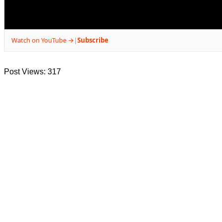
Watch on YouTube →
Subscribe
|
Post Views:
317