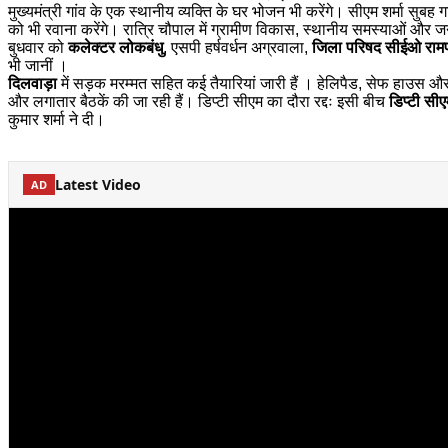
मुख्यमंत्री गांव के एक स्थानीय व्यक्ति के घर भोजन भी करेंगे। सीएम शर्मा सुबह गा
को भी रवाना करेंगे। रात्रि चौपाल में ग्रामीण विकास, स्थानीय समस्याओं और जनहि
बुधवार को
कलेक्टर लोकबंधु
, एसपी हर्षवर्धन अग्रवाला,
जिला परिषद सीईओ रामप
भी जानीं ।
दिलवाड़ा
में सड़क मरम्मत सहित कई तैयारियां जारी हैं । हेलिपैड, सेफ हाउस और 
और लगातार बैठकें की जा रही हैं। डिप्टी सीएम का दौरा रद्दः इसी बीच
डिप्टी सीए
कुमार शर्मा ने दी।
Latest Video
AD