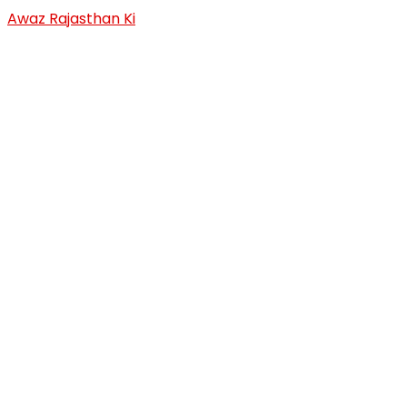
Skip
Awaz Rajasthan Ki
to
content