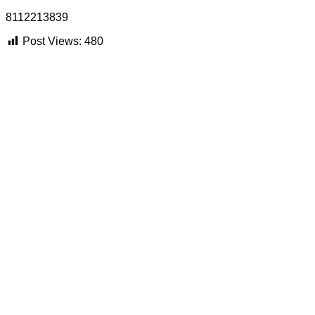
8112213839
Post Views:
480