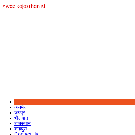
Skip
Awaz Rajasthan Ki
to
content
अजमेर
जयपुर
भीलवाडा
राजस्थान
शाहपुरा
Contact Us