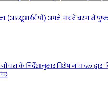
रयूआईडीपी) अपने पांचवें चरण में पुष्कर श
त गोदारा के निर्देशानुसार विशेष जांच दल द्वार
 पर