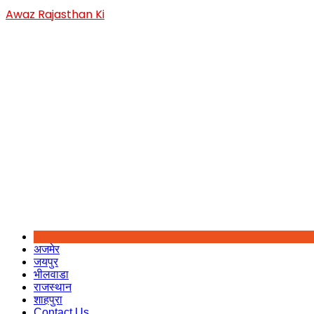
Skip
Awaz Rajasthan Ki
to
content
अजमेर
जयपुर
भीलवाडा
राजस्थान
शाहपुरा
Contact Us