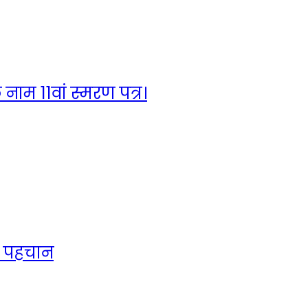
नाम 11वां स्मरण पत्र।
ीय पहचान