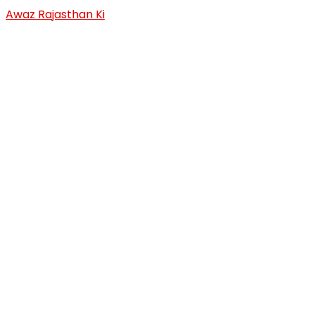
Skip
Awaz Rajasthan Ki
to
content