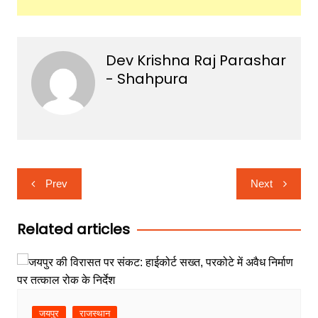
Dev Krishna Raj Parashar
- Shahpura
Post
Prev
Next
navigation
Related articles
जयपुर
राजस्थान