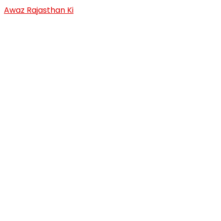
Skip
Awaz Rajasthan Ki
to
content