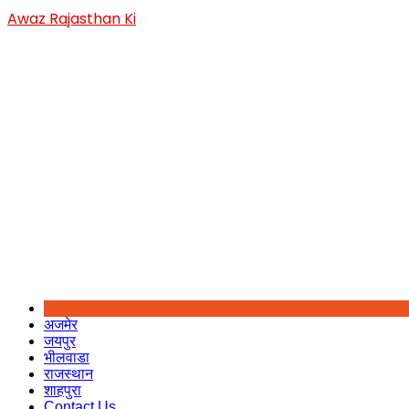
Skip
Awaz Rajasthan Ki
to
content
अजमेर
जयपुर
भीलवाडा
राजस्थान
शाहपुरा
Contact Us