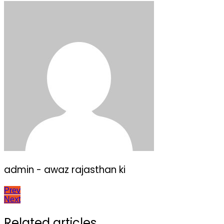
admin - awaz rajasthan ki
Post
Prev
Next
navigation
Related articles