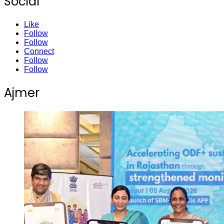
Social
Like
Follow
Follow
Connect
Follow
Follow
Ajmer