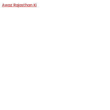
Skip
Awaz Rajasthan Ki
to
content