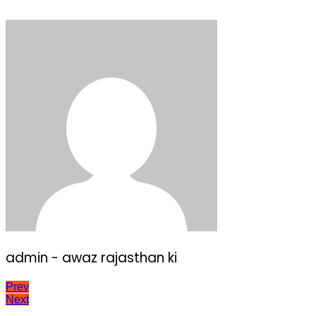
admin - awaz rajasthan ki
Post
Prev
Next