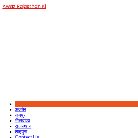
Skip
Awaz Rajasthan Ki
to
content
अजमेर
जयपुर
भीलवाडा
राजस्थान
शाहपुरा
Contact Us