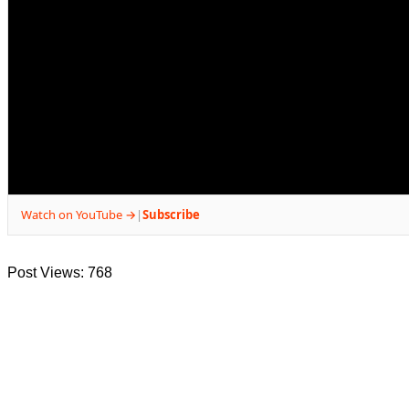
Watch on YouTube →
Subscribe
|
Post Views:
768