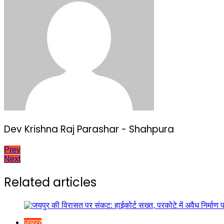
Dev Krishna Raj Parashar - Shahpura
Post
Prev
Next
navigation
Related articles
जयपुर