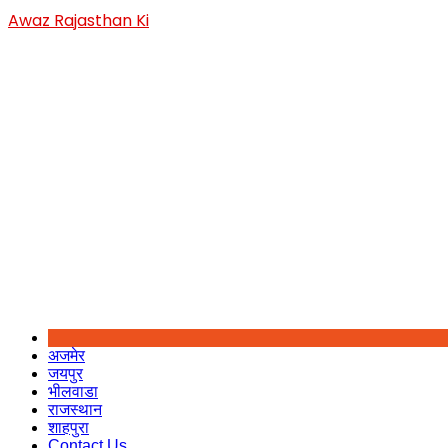
Skip
Awaz Rajasthan Ki
to
content
अजमेर
जयपुर
भीलवाडा
राजस्थान
शाहपुरा
Contact Us