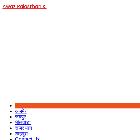
Skip
Awaz Rajasthan Ki
to
content
अजमेर
जयपुर
भीलवाडा
राजस्थान
शाहपुरा
Contact Us