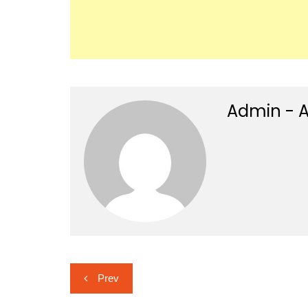
Admin - A
Post
Prev
navigation