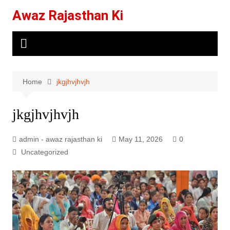
Skip
Awaz Rajasthan Ki
to
content
Home
jkgjhvjhvjh
jkgjhvjhvjh
admin - awaz rajasthan ki
May 11, 2026
0
Uncategorized