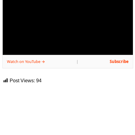
Watch on YouTube →
Subscribe
|
Post Views:
94