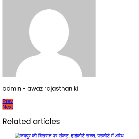
admin - awaz rajasthan ki
Post
Prev
Next
navigation
Related articles