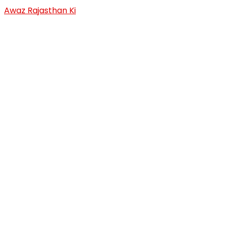
Skip
Awaz Rajasthan Ki
to
content