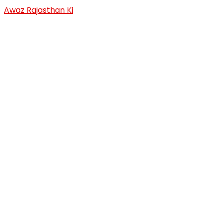
Skip
Awaz Rajasthan Ki
to
content