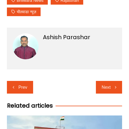
Bhilwara News
Rajasthan
भीलवाडा न्यूज़
Ashish Parashar
Post
Prev
Next
navigation
Related articles