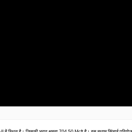
में स्थित है। जिसकी भराव क्षमता 704.50 Mcft है। इस मध्यम सिंचाई परियोजना से