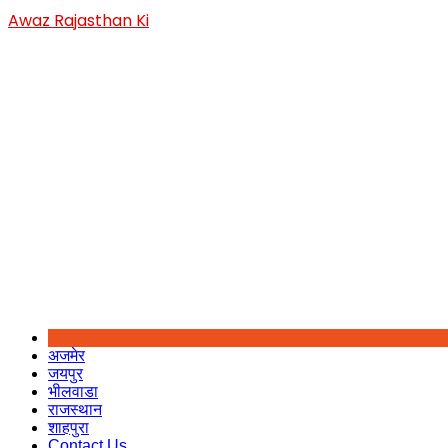
Skip
Awaz Rajasthan Ki
to
content
अजमेर
जयपुर
भीलवाडा
राजस्थान
शाहपुरा
Contact Us