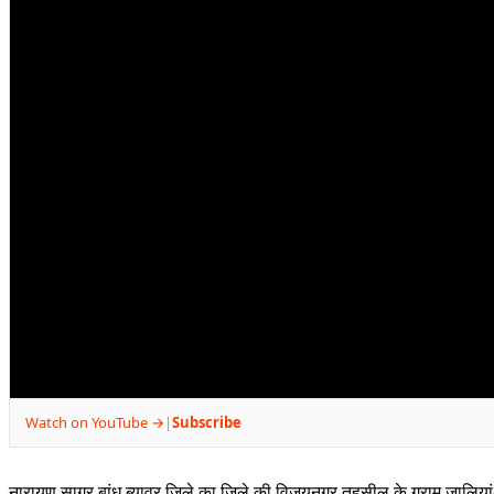
Watch on YouTube →
Subscribe
|
नारायण सागर बांध ब्यावर जिले का जिले की विजयनगर तहसील के ग्राम जालियां-II 