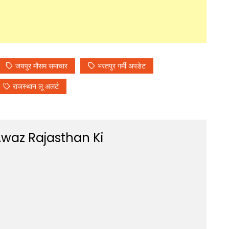
जयपुर मौसम समाचार
भरतपुर गर्मी अपडेट
राजस्थान लू अलर्ट
waz Rajasthan Ki