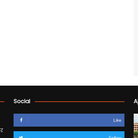
Social
A
Like
पर
Follow