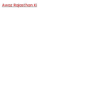
Skip
Awaz Rajasthan Ki
to
content