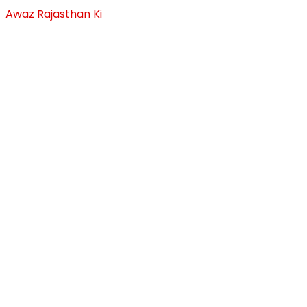
Skip
Awaz Rajasthan Ki
to
content