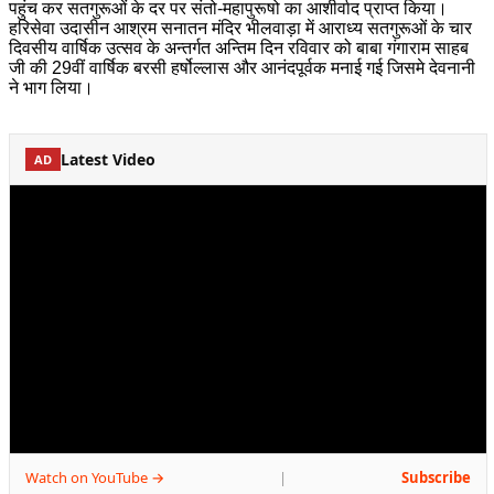
पहुंच कर सतगुरूओं के दर पर संतो-महापुरूषो का आशीर्वाद प्राप्त किया।
हरिसेवा उदासीन आश्रम सनातन मंदिर भीलवाड़ा में आराध्य सतगुरूओं के चार
दिवसीय वार्षिक उत्सव के अन्तर्गत अन्तिम दिन रविवार को बाबा गंगाराम साहब
जी की 29वीं वार्षिक बरसी हर्षोल्लास और आनंदपूर्वक मनाई गई जिसमे देवनानी
ने भाग लिया।
Latest Video
AD
Watch on YouTube →
Subscribe
|