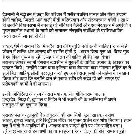
देवनानी ने उद्बोधन में कहा कि परिवार में श्रीरामचरित मानस और गीता अवश्य
होनी चाहिए, जिससे आने वाली पीढ़ी चरित्रवान और संस्कारवान बनेगी। साथ
ही उन्होंने विधानसभा में बनवाई गई संविधान गैलेरी और अजमेर शहर में अग्रेंजो व
मुगलकालीन स्थानों के नामो को सनातन संस्कृति संबंधित से प्रतिस्थापित
करने संबंधी जानकारी दी।
राष्ट्र, धर्म व समाज हित में सदैव दान की प्रवृत्ति बनी रहनी चाहिए। दान से ही
जीवन में शान्ति और आनन्द की प्राप्ति होती है। भारत विश्व गुरू था, विश्व गुरू
है एवं विश्व गुरू बना रहेगा, यह सनातन की शक्ति ही है। यह विचार
महामण्डलेश्वर स्वामी हंसराम उदासीन ने गुरूओं के वार्षिक उत्सव के अवसर पर
प्रकट किये। उन्होंने भजन बाबा हरिराम बाबा शेवाराम बाबा गंगाराम तुहिंजे दर ते
झले बिठा आहियूं झोली प्रस्तुत करते हुए अपने सतगुरूओं की महिमा का बखान
किया और कहा कि उन्होंने दान से प्राप्त राशि को सदैव ही धर्म, राष्ट्र एवं
परोपकारी कार्यो में ही लगाया।
इसके अतिरिक्त आश्रम के संत मयाराम, संत गोविन्दराम, बालक
इन्द्रदेव, सिद्धार्थ, कुणाल व मिहिर ने भी स्वामी जी के सान्निध्य में अपने
सतगुरूओं का गुणगान किया।
प्रातःकाल श्रद्धालुओं ने सतगुरूओं की समाधियों, धूणा साहब, आसण
साहब, झण्डा साहब, हरि सिद्धेश्वर मंदिर पर पूजन अर्चन कर शीश निवाया। हवन
यज्ञ में संतो ने आहूतियां दी। अखण्ड पाठ सम्पूर्ण होने पर भोग साहिब पड़ा।
श्रीचंद्र मात्रा साहब वाणी का वाचन हुआ। अन्न क्षेत्र की सेवा सम्पन्न हुई।