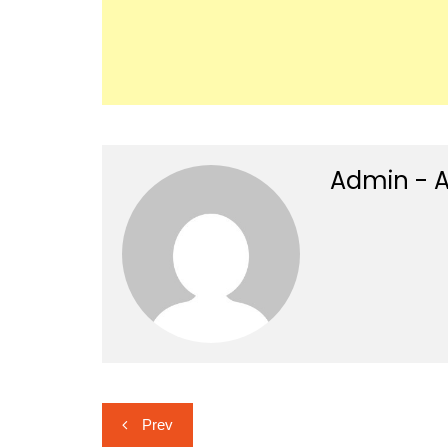
Admin - A
Post
Prev