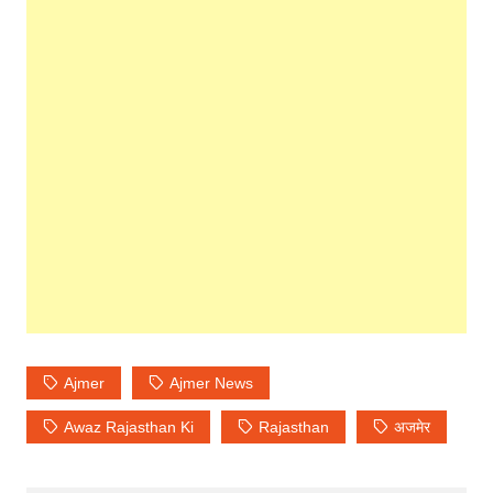
Ajmer
Ajmer News
Awaz Rajasthan Ki
Rajasthan
अजमेर