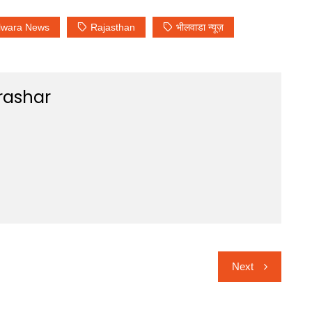
lwara News
Rajasthan
भीलवाडा न्यूज़
rashar
Next