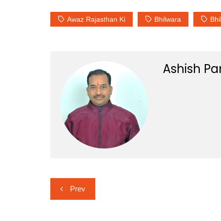
Awaz Rajasthan Ki
Bhilwara
Bhi
Ashish Pa
Post
Prev
navigation