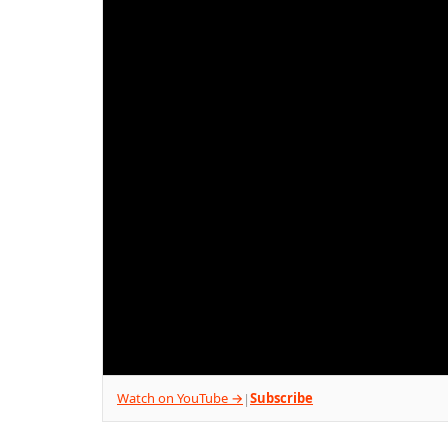
Watch on YouTube →
Subscribe
|