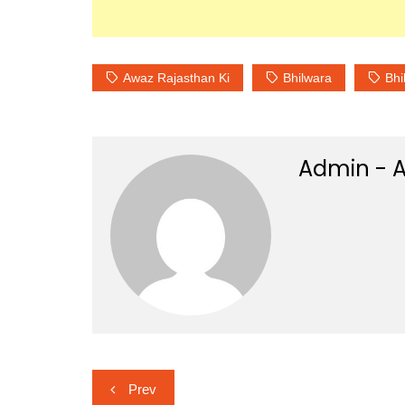
Awaz Rajasthan Ki
Bhilwara
Bhi
Admin - A
Post
Prev