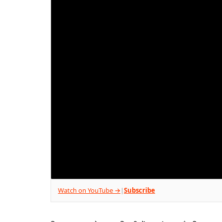
Watch on YouTube →
Subscribe
|