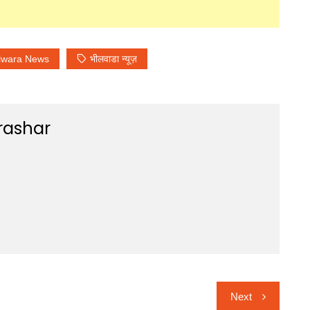
lwara News
भीलवाडा न्यूज़
rashar
Next