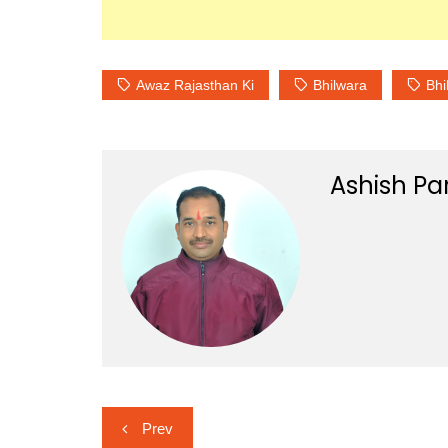
Awaz Rajasthan Ki
Bhilwara
Bhi
Ashish Pa
Post
Prev