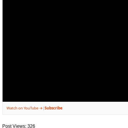
Watch on YouTube →
Subscribe
|
Post Views:
326