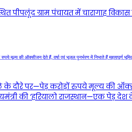
स्थित पीपलूंद ग्राम पंचायत में चारागाह विकास
े के दौरे पर—पेड़ करोड़ों रुपये मूल्य की ऑक्सी
्रीमुख्यमंत्री की ‘हरियालो राजस्थान—एक पेड़