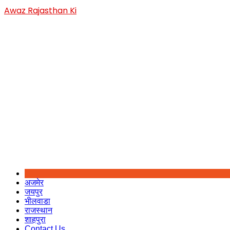
Skip
Awaz Rajasthan Ki
to
content
अजमेर
जयपुर
भीलवाडा
राजस्थान
शाहपुरा
Contact Us