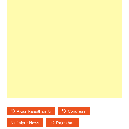
Awaz Rajasthan Ki
Congress
Jaipur News
Rajasthan