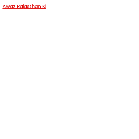
Skip
Awaz Rajasthan Ki
to
content