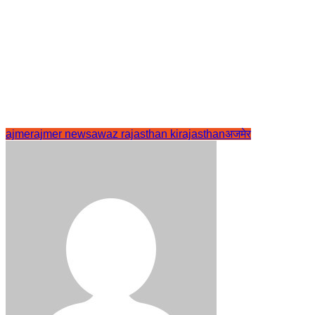
ajmer
ajmer news
awaz rajasthan ki
rajasthan
अजमेर