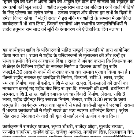
“हमारे देश की रक्षा में अपनी जान की आहुति देने वाले वीर सैनिकों की शहादत को
हम कभी नहीं भूल सकते। शहीद हनुमानराम जाट का बलिदान आने वाली पीढ़ियों
के लिए प्रेरणा का स्रोत बनेगा। उनका साहस और वीरता हम सभी के दिलों में
हमेशा जिन्दा रहेगा।” मंत्री रावत ने इस मौके पर शहीदों के सम्मान में आयोजित
कार्यक्रम में भी भाग लिया, जिसमें ग्रामीणों और स्थानीय जनप्रतिनिधियों ने
शहीद हनुमान राम जाट की मूर्ति के अनावरण को ऐतिहासिक दिन बताया।
यह कार्यक्रम शहीद के परिवारजनों सहित सम्पूर्ण ग्रामवासियों द्वारा आयोजित
किया गया था। रावत ने शहीद के परिवारजनों से मुलाकात की और उन्हें हर
संभव सहयोग देने का आश्वासन दिया। रावत ने अवगत कराया कि विधायक मद
से क्षेत्र के विभिन्न शहीदों के स्मारक निर्माण व विकास कार्यों हेतु राशि
रुपए14.30 लाख के कार्य भी करवाए करवा कर सम्मान प्रदान किया गया है।
जिनमे शहीद स्मारक एवं चारदिवारी निर्माण, तित्यारी, राशि 3, लाख, शहीद
स्मारक निर्माण, चक पींगलोद, राशि 4 लाख, रा.प्रा.वि.मल्लाली की ढाणी का
नामकरण कराई गई शहीद मोब सिंह रा.प्रा.वि. मल्लाली की ढाणी, बडलिया में
मरम्मत, राशि 1 लाख, शहीद स्मारक एवं चारदिवारी निर्माण, लेसवा, राशि 3
लाख, शहीद दीपेन्द्र सिंह स्मारक निर्माण, लेसवा, राशि 3.30 लाख के कार्य
प्रमुख है। कार्यक्रम स्थल तक पहुंचने से पहले करकेडी पहुंचने पर भारी संख्या
में भाजपा कार्यकर्ताओं ने मंत्री रावत का भव्य स्वागत अभिनंदन किया। सुरेश
सिंह रावत जिंदाबाद के नारों की गूंज से माहौल को ऊर्जावान बना दिया।
कार्यक्रम में रामचंद्र थाकन, सुभाष चौधरी, राजेंद्र ओझा, मूलचंद रायका,
रणजीत सामरिया, रामदेव सोऊ, राजेंद्र अजमेरा, मनमोहन सिंह, लिखमाराम नैन,