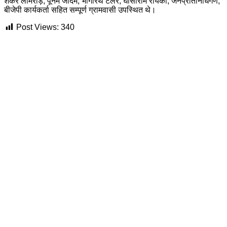
शंकर लामरोड़, पूनम जादम, भागीरथ टेलर, घासीराम रायका, जनप्रतिनिधिगण,
बीजेपी कार्यकर्ता सहित सम्पूर्ण ग्रामवासी उपस्थित थे।
Post Views:
340