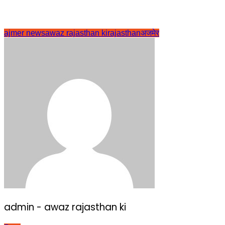
ajmer news
awaz rajasthan ki
rajasthan
अजमेर
admin - awaz rajasthan ki