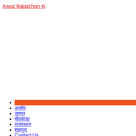
Skip
Awaz Rajasthan Ki
to
content
अजमेर
जयपुर
भीलवाडा
राजस्थान
शाहपुरा
Contact Us