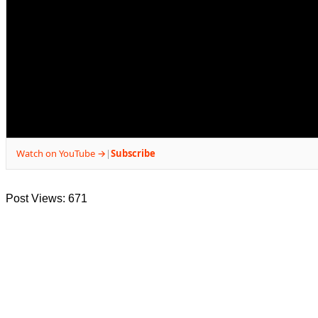
Watch on YouTube →
Subscribe
|
Post Views:
671