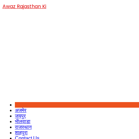
Skip
Awaz Rajasthan Ki
to
content
अजमेर
जयपुर
भीलवाडा
राजस्थान
शाहपुरा
Contact Us