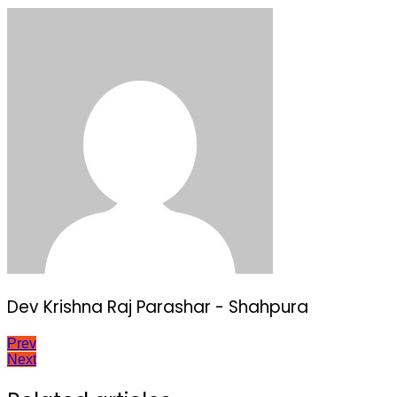
Dev Krishna Raj Parashar - Shahpura
Post
Prev
Next
navigation