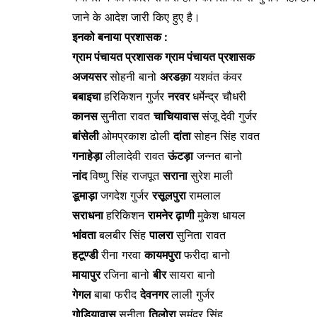
जाने के आदेश जारी किए हुए है।
इनको बनाया प्रशासक :
ग्राम पंचायत प्रशासक
ग्राम पंचायत प्रशासक
अजयसर
सोहनी बानो
अरडक़ा
यशवंत कंवर
बबाइचा
हरिकिशन गुर्जर
नरवर
धर्मेन्द्र चौधरी
कानस
सुनीता रावत
चाचियावास
संजू देवी गुर्जर
बांसेली
ओमप्रकाश ढोली
दांता
सोहन सिंह रावत
गनाहेड़ा
लीलादेवी रावत
ऊंटड़ा
जन्नत बानो
नांद
विष्णु सिंह राजपूत
सराना
सुरेश माली
डूमाड़ा
जगदेश गुर्जर
रसूलपुरा
रामलाल
सराधना
हरिकिशन
रामनेर ढ़ाणी
मुकेश धायल
भांवता
बलबीर सिंह
पालरा
सुनिता रावत
हटूण्डी
रीना गरवा
कायमपुरा
फरीदा बानो
मायापुर
रजिना बानो
बीर
सायरा बानो
गेगल
बाबा फरीद
देवनगर
लाली गुर्जर
गोडियावास
सुनीता
तिलोरा
समुंदर सिंह