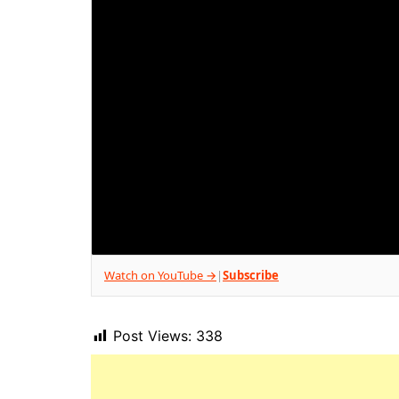
Watch on YouTube →
Subscribe
|
Post Views:
338