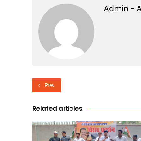
Admin - A
Post
Prev
navigation
Related articles