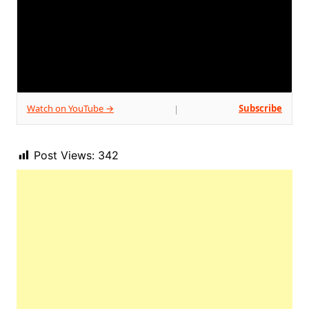
Watch on YouTube →
Subscribe
|
Post Views:
342