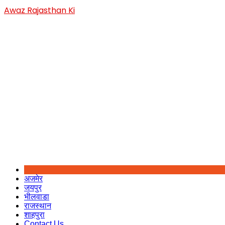
Skip
Awaz Rajasthan Ki
to
content
अजमेर
जयपुर
भीलवाडा
राजस्थान
शाहपुरा
Contact Us