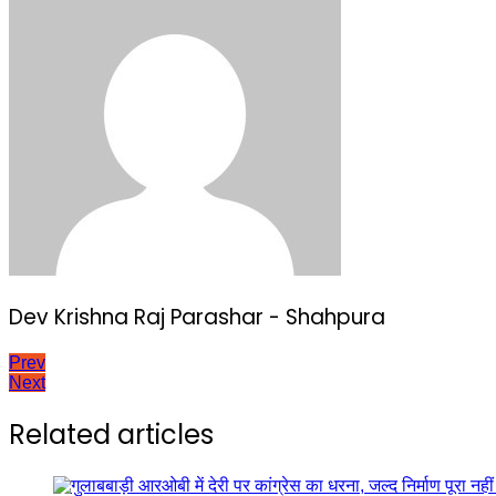
Dev Krishna Raj Parashar - Shahpura
Post
Prev
Next
navigation
Related articles