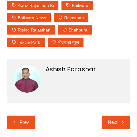
Awaz Rajasthan Ki
Bhilwara
Bhilwara News
Rajasthan
Rising Rajasthan
Shahpura
Textile Park
भीलवाडा न्यूज़
Ashish Parashar
Post
Prev
Next
navigation