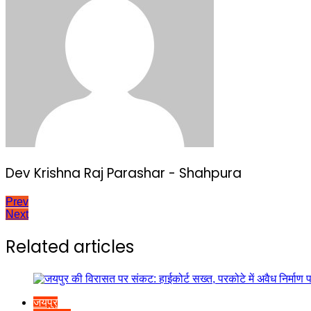
Dev Krishna Raj Parashar - Shahpura
Post
Prev
Next
navigation
Related articles
जयपुर