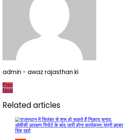
admin - awaz rajasthan ki
Post
Prev
Next
navigation
Related articles