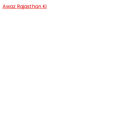
Skip
Awaz Rajasthan Ki
to
content