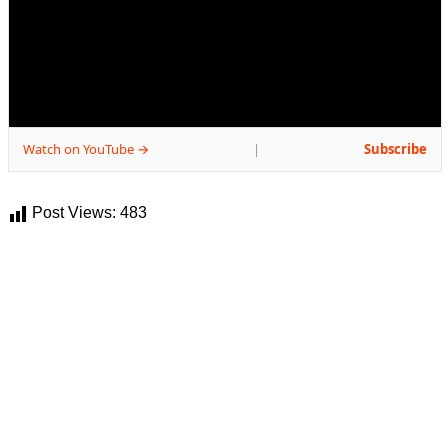
Watch on YouTube →
Subscribe
|
Post Views:
483