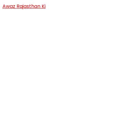
Skip
Awaz Rajasthan Ki
to
content